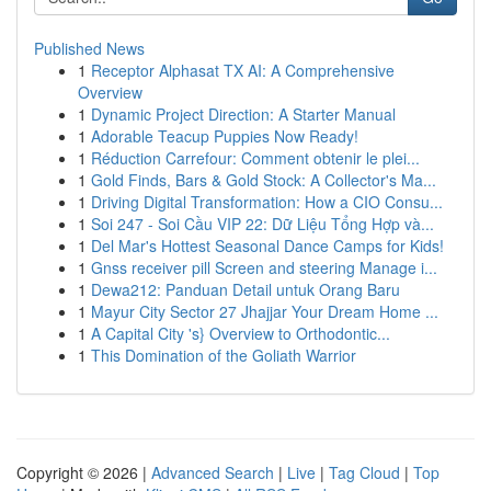
Published News
1
Receptor Alphasat TX AI: A Comprehensive
Overview
1
Dynamic Project Direction: A Starter Manual
1
Adorable Teacup Puppies Now Ready!
1
Réduction Carrefour: Comment obtenir le plei...
1
Gold Finds, Bars & Gold Stock: A Collector's Ma...
1
Driving Digital Transformation: How a CIO Consu...
1
Soi 247 - Soi Cầu VIP 22: Dữ Liệu Tổng Hợp và...
1
Del Mar's Hottest Seasonal Dance Camps for Kids!
1
Gnss receiver pill Screen and steering Manage i...
1
Dewa212: Panduan Detail untuk Orang Baru
1
Mayur City Sector 27 Jhajjar Your Dream Home ...
1
A Capital City 's} Overview to Orthodontic...
1
This Domination of the Goliath Warrior
Copyright © 2026 |
Advanced Search
|
Live
|
Tag Cloud
|
Top