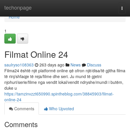
Home
techonpage
Togg
navi
Home
1
Filmat Online 24
saulryso108363
263 days ago
News
Discuss
Filma24 është një platformë online që ofron një/disa/të gjitha filma
të rinj/shfaqje të reja/filme dhe seri. Ju mund të gjetni
njohuri/serie/filme nga vendit lokal/vendit ndryshe/mundi i butëm,
duke u
https://tamzinvzzt650990.spintheblog.com/38845903/filmat-
online-24
Comments
Who Upvoted
Comments