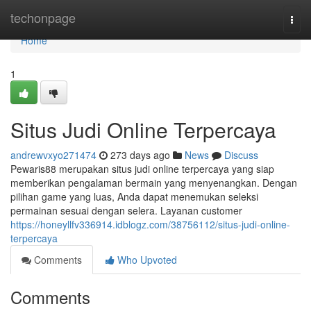
Home
techonpage
Togg
navi
Home
1
Situs Judi Online Terpercaya
andrewvxyo271474
273 days ago
News
Discuss
Pewaris88 merupakan situs judi online terpercaya yang siap
memberikan pengalaman bermain yang menyenangkan. Dengan
pilihan game yang luas, Anda dapat menemukan seleksi
permainan sesuai dengan selera. Layanan customer
https://honeyllfv336914.idblogz.com/38756112/situs-judi-online-
terpercaya
Comments
Who Upvoted
Comments