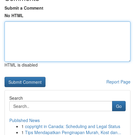
Submit a Comment
No HTML
HTML is disabled
Report Page
Search
Go
Published News
1
copyright in Canada: Scheduling and Legal Status
1
Tips Mendapatkan Penginapan Murah, Kost dan...