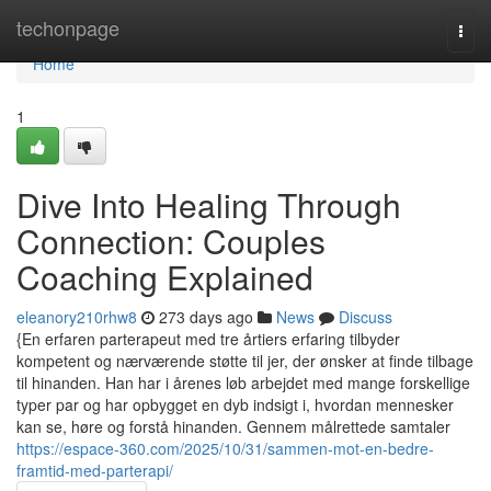
Home
techonpage
Togg
navi
Home
1
Dive Into Healing Through
Connection: Couples
Coaching Explained
eleanory210rhw8
273 days ago
News
Discuss
{En erfaren parterapeut med tre årtiers erfaring tilbyder
kompetent og nærværende støtte til jer, der ønsker at finde tilbage
til hinanden. Han har i årenes løb arbejdet med mange forskellige
typer par og har opbygget en dyb indsigt i, hvordan mennesker
kan se, høre og forstå hinanden. Gennem målrettede samtaler
https://espace-360.com/2025/10/31/sammen-mot-en-bedre-
framtid-med-parterapi/