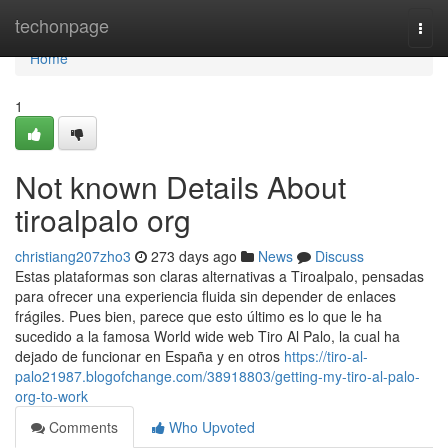
Home
techonpage
Togg
navi
Home
1
Not known Details About
tiroalpalo org
christiang207zho3
273 days ago
News
Discuss
Estas plataformas son claras alternativas a Tiroalpalo, pensadas
para ofrecer una experiencia fluida sin depender de enlaces
frágiles. Pues bien, parece que esto último es lo que le ha
sucedido a la famosa World wide web Tiro Al Palo, la cual ha
dejado de funcionar en España y en otros
https://tiro-al-
palo21987.blogofchange.com/38918803/getting-my-tiro-al-palo-
org-to-work
Comments
Who Upvoted