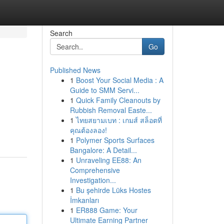
Search
Go
Published News
1
Boost Your Social Media : A
Guide to SMM Servi...
1
Quick Family Cleanouts by
Rubbish Removal Easte...
1
ไทยสยามเบท : เกมส์ สล็อตที่
คุณต้องลอง!
1
Polymer Sports Surfaces
Bangalore: A Detail...
1
Unraveling EE88: An
Comprehensive
Investigation...
1
Bu şehirde Lüks Hostes
İmkanları
1
ER888 Game: Your
Ultimate Earning Partner