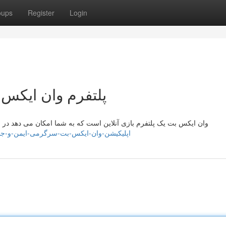
oups
Register
Login
پلتفرم وان ایکس
وان ایکس بت یک پلتفرم بازی آنلاین است که به شما امکان می دهد در با
/rebeccaslid354990.vidublog.com/37104987/اپلیکیشن-وان-ایکس-بت-سرگرمی-ایمن-و-جذاب