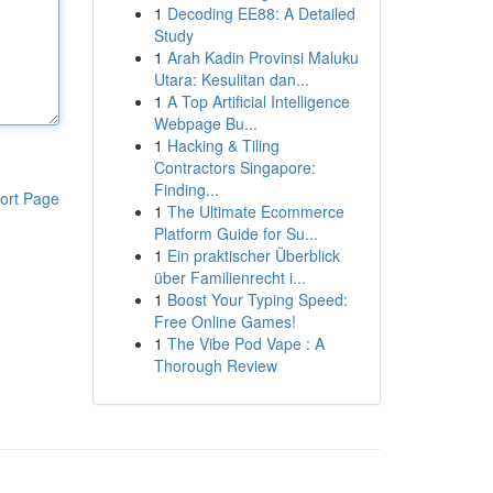
1
Decoding EE88: A Detailed
Study
1
Arah Kadin Provinsi Maluku
Utara: Kesulitan dan...
1
A Top Artificial Intelligence
Webpage Bu...
1
Hacking & Tiling
Contractors Singapore:
Finding...
ort Page
1
The Ultimate Ecommerce
Platform Guide for Su...
1
Ein praktischer Überblick
über Familienrecht i...
1
Boost Your Typing Speed:
Free Online Games!
1
The Vibe Pod Vape : A
Thorough Review