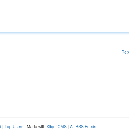
Rep
d
|
Top Users
| Made with
Kliqqi CMS
|
All RSS Feeds