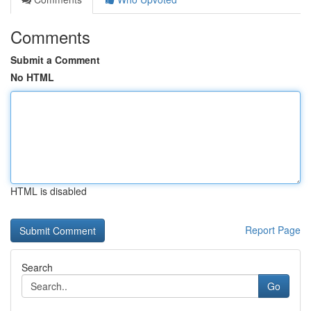
Comments
Submit a Comment
No HTML
HTML is disabled
Report Page
Search
Go