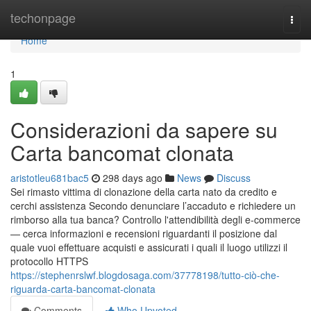
Home
techonpage
Togg
navi
Home
1
Considerazioni da sapere su
Carta bancomat clonata
aristotleu681bac5
298 days ago
News
Discuss
Sei rimasto vittima di clonazione della carta nato da credito e
cerchi assistenza Secondo denunciare l’accaduto e richiedere un
rimborso alla tua banca? Controllo l'attendibilità degli e-commerce
— cerca informazioni e recensioni riguardanti il posizione dal
quale vuoi effettuare acquisti e assicurati i quali il luogo utilizzi il
protocollo HTTPS
https://stephenrslwf.blogdosaga.com/37778198/tutto-ciò-che-
riguarda-carta-bancomat-clonata
Comments
Who Upvoted