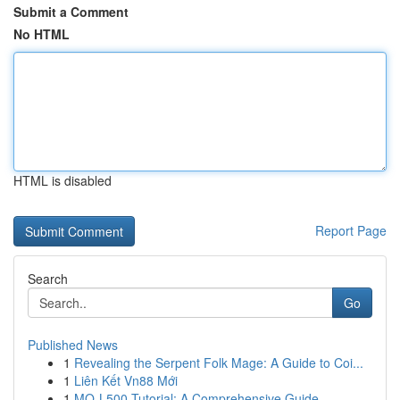
Submit a Comment
No HTML
HTML is disabled
Report Page
Search
Go
Published News
1
Revealing the Serpent Folk Mage: A Guide to Coi...
1
Liên Kết Vn88 Mới
1
MQ-L500 Tutorial: A Comprehensive Guide