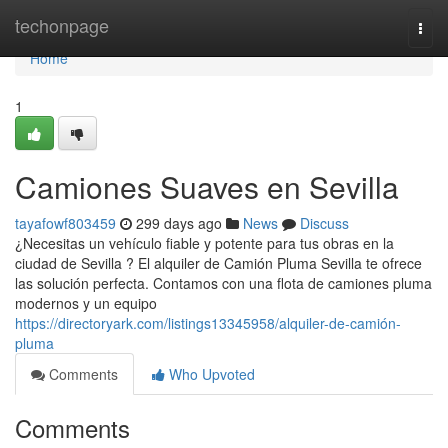
Home
techonpage
Togg
navi
Home
1
Camiones Suaves en Sevilla
tayafowf803459
299 days ago
News
Discuss
¿Necesitas un vehículo fiable y potente para tus obras en la
ciudad de Sevilla ? El alquiler de Camión Pluma Sevilla te ofrece
las solución perfecta. Contamos con una flota de camiones pluma
modernos y un equipo
https://directoryark.com/listings13345958/alquiler-de-camión-
pluma
Comments
Who Upvoted
Comments