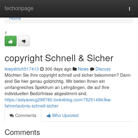
Home
techonpage
Togg
navi
Home
1
copyright Schnell & Sicher
lewysbtuh517413
300 days ago
News
Discuss
Möchten Sie Ihre copyright schnell und sicher bekommen? Dann
sind Sie hier genau goldrichtig. Wir bieten Ihnen ein
umfangreiches Spektrum an Lehrgängen, die auf Ihre
individuellen Bedürfnisse abgestimmt sind.
https://asiyaoecg298780.look4blog.com/75251496/lkw-
fahrerlaubnis-schnell-sicher
Comments
Who Upvoted
Comments