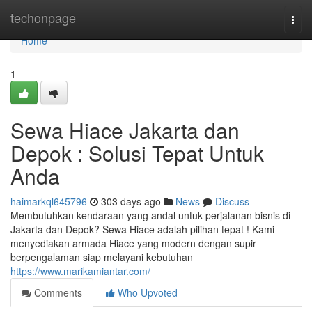
Home
techonpage
Togg
navi
Home
1
Sewa Hiace Jakarta dan
Depok : Solusi Tepat Untuk
Anda
haimarkql645796
303 days ago
News
Discuss
Membutuhkan kendaraan yang andal untuk perjalanan bisnis di
Jakarta dan Depok? Sewa Hiace adalah pilihan tepat ! Kami
menyediakan armada Hiace yang modern dengan supir
berpengalaman siap melayani kebutuhan
https://www.marikamiantar.com/
Comments
Who Upvoted