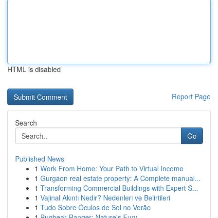
HTML is disabled
Report Page
Search
Go
Published News
1
Work From Home: Your Path to Virtual Income
1
Gurgaon real estate property: A Complete manual...
1
Transforming Commercial Buildings with Expert S...
1
Vajinal Akıntı Nedir? Nedenleri ve Belirtileri
1
Tudo Sobre Óculos de Sol no Verão
1
Bugbear Ranger: Nature's Fury