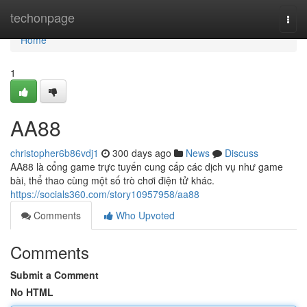
Home
techonpage
Togg
navi
Home
1
AA88
christopher6b86vdj1
300 days ago
News
Discuss
AA88 là cổng game trực tuyến cung cấp các dịch vụ như game
bài, thể thao cùng một số trò chơi điện tử khác.
https://socials360.com/story10957958/aa88
Comments
Who Upvoted
Comments
Submit a Comment
No HTML