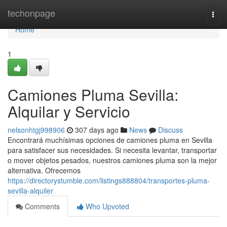
Home
techonpage
Togg
navi
Home
1
Camiones Pluma Sevilla:
Alquilar y Servicio
nelsonhtgj998906
307 days ago
News
Discuss
Encontrará muchísimas opciones de camiones pluma en Sevilla
para satisfacer sus necesidades. Si necesita levantar, transportar
o mover objetos pesados, nuestros camiones pluma son la mejor
alternativa. Ofrecemos
https://directorystumble.com/listings888804/transportes-pluma-
sevilla-alquiler
Comments
Who Upvoted