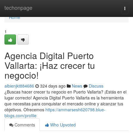
Home
techonpage
Togg
navi
Home
1
Agencia Digital Puerto
Vallarta: ¡Haz crecer tu
negocio!
albienjkt884686
324 days ago
News
Discuss
¿Buscas hacer crecer tu negocio en Puerto Vallarta? ¡Estás en el
lugar correcto! Agencia Digital Puerto Vallarta es la herramienta
que necesitas para conquistar el mercado online y alcanzar tus
objetivos. Ofrecemos
https://ammarsesh620798.blue-
blogs.com/profile
Comments
Who Upvoted