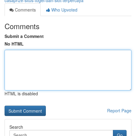
casaprize-situs-togel-dan-slot-terpercaya
Comments
Who Upvoted
Comments
Submit a Comment
No HTML
HTML is disabled
Report Page
Search
Go