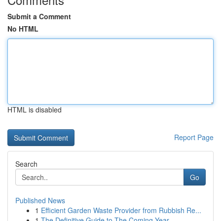
Submit a Comment
No HTML
HTML is disabled
Report Page
Search
Go
Published News
1
Efficient Garden Waste Provider from Rubbish Re...
1
The Definitive Guide to The Coming Year