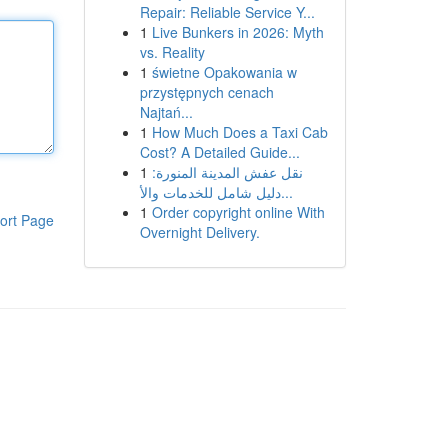
Repair: Reliable Service Y...
1
Live Bunkers in 2026: Myth
vs. Reality
1
świetne Opakowania w
przystępnych cenach
Najtań...
1
How Much Does a Taxi Cab
Cost? A Detailed Guide...
1
نقل عفش المدينة المنورة:
دليل شامل للخدمات والأ...
1
Order copyright online With
ort Page
Overnight Delivery.