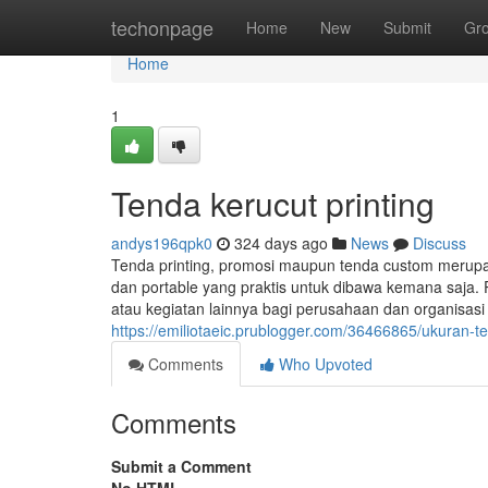
Home
techonpage
Home
New
Submit
Gr
Home
1
Tenda kerucut printing
andys196qpk0
324 days ago
News
Discuss
Tenda printing, promosi maupun tenda custom merup
dan portable yang praktis untuk dibawa kemana saja. 
atau kegiatan lainnya bagi perusahaan dan organisas
https://emiliotaeic.prublogger.com/36466865/ukuran-
Comments
Who Upvoted
Comments
Submit a Comment