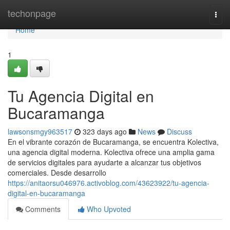
Home
techonpage
Togg
navi
Home
1
Tu Agencia Digital en
Bucaramanga
lawsonsmgy963517
323 days ago
News
Discuss
En el vibrante corazón de Bucaramanga, se encuentra Kolectiva,
una agencia digital moderna. Kolectiva ofrece una amplia gama
de servicios digitales para ayudarte a alcanzar tus objetivos
comerciales. Desde desarrollo
https://anitaorsu046976.activoblog.com/43623922/tu-agencia-
digital-en-bucaramanga
Comments
Who Upvoted