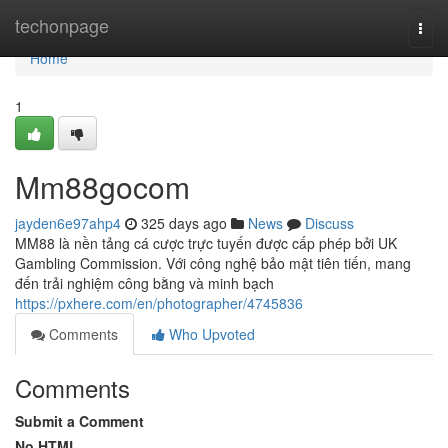
Home
techonpage
Togg
navi
Home
1
Mm88gocom
jayden6e97ahp4
325 days ago
News
Discuss
MM88 là nền tảng cá cược trực tuyến được cấp phép bởi UK
Gambling Commission. Với công nghệ bảo mật tiên tiến, mang
đến trải nghiệm công bằng và minh bạch
https://pxhere.com/en/photographer/4745836
Comments
Who Upvoted
Comments
Submit a Comment
No HTML