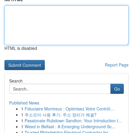
HTML is disabled
Report Page
Search
Go
Published News
1
Fiduciaire Montreux : Optimisez Votre Contrôl...
1
주소모아 사용 후기: 주소 정리가 해결?
1
Passionate Rubdown Sandton: Your Introduction t...
1
Weed in Belfast : A Emerging Underground Sc...
1
Trusted Philadelphia Electrical Contractor for ...