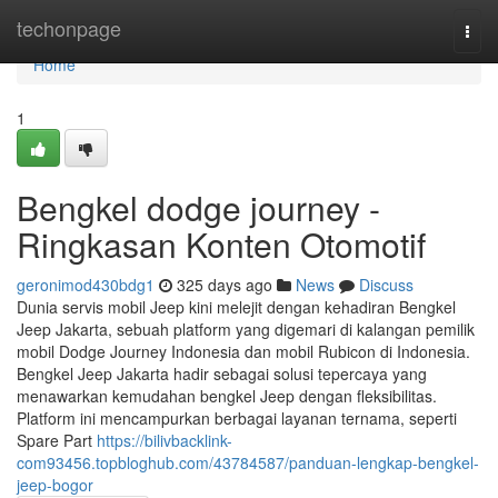
Home
techonpage
Togg
navi
Home
1
Bengkel dodge journey -
Ringkasan Konten Otomotif
geronimod430bdg1
325 days ago
News
Discuss
Dunia servis mobil Jeep kini melejit dengan kehadiran Bengkel
Jeep Jakarta, sebuah platform yang digemari di kalangan pemilik
mobil Dodge Journey Indonesia dan mobil Rubicon di Indonesia.
Bengkel Jeep Jakarta hadir sebagai solusi tepercaya yang
menawarkan kemudahan bengkel Jeep dengan fleksibilitas.
Platform ini mencampurkan berbagai layanan ternama, seperti
Spare Part
https://bilivbacklink-
com93456.topbloghub.com/43784587/panduan-lengkap-bengkel-
jeep-bogor