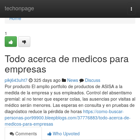
Home
techonpage
Togg
navi
Home
1
Todo acerca de medicos para
empresas
pikj643uht7
325 days ago
News
Discuss
Por producto El amplio portfolio de productos de ASISA a la
medida de la empresa y sus empleados. Control del absentismo
gremial: al no tener que esperar colas, las ausencias por visitas al
médico serán menores. Las esperas en consulta y en pruebas de
diagnóstico reduce la pérdida de horas
https://como-buscar-
personas-por99900.bleepblogs.com/37776883/todo-acerca-de-
medicos-para-empresas
Comments
Who Upvoted