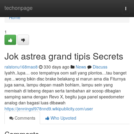
Home
techonpage
Togg
navi
Home
1
Jok astrea grand tipis Secrets
ralstonu168mao8
330 days ago
News
Discuss
Iyahh..lupa… ooo tempatnya oom safi yang plontos…tau banget
aye…wong bikin disc brake belakang si marun ama dia Fiturnya
juga sama, lampu depan masih bohlam, lampu sein yang
memisah di tebeng depan serta tambahan air scoop dibagian
samping sama dengan Revo X, begitu juga panel speedometer
analog dan bagasi luas dibawah
https://jenningsf978nnd9.wikipublicity.com/user
Comments
Who Upvoted
Comments