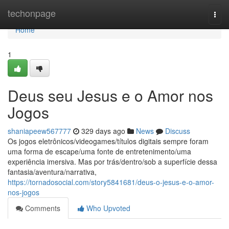
Home
techonpage
Togg
navi
Home
1
Deus seu Jesus e o Amor nos
Jogos
shaniapeew567777
329 days ago
News
Discuss
Os jogos eletrônicos/videogames/títulos digitais sempre foram
uma forma de escape/uma fonte de entretenimento/uma
experiência imersiva. Mas por trás/dentro/sob a superfície dessa
fantasia/aventura/narrativa,
https://tornadosocial.com/story5841681/deus-o-jesus-e-o-amor-
nos-jogos
Comments
Who Upvoted