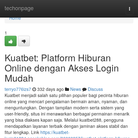
Home
techonpage
Togg
navi
Home
1
Kuatbet: Platform Hiburan
Online dengan Akses Login
Mudah
terryo776izs7
332 days ago
News
Discuss
Kuatbet menjadi salah satu pilihan populer bagi pecinta hiburan
online yang mencari pengalaman bermain aman, nyaman, dan
menguntungkan. Dengan tampilan modern serta sistem yang
user-friendly, situs ini menawarkan berbagai permainan menarik
yang bisa diakses kapan saja. Melalui kuatbet288, pengguna
mendapatkan layanan terbaik dengan jaminan akses stabil dan
fitur lengkap. Link
https://kuatbet-