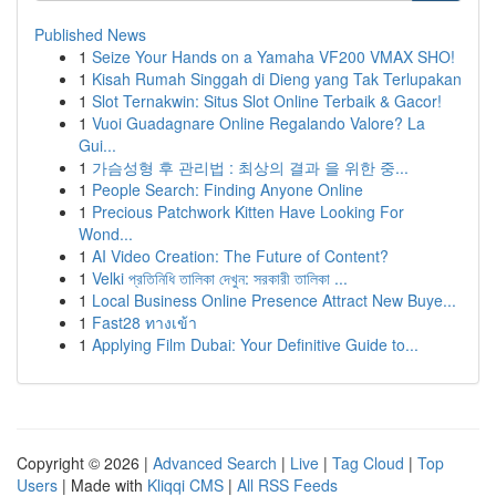
Published News
1
Seize Your Hands on a Yamaha VF200 VMAX SHO!
1
Kisah Rumah Singgah di Dieng yang Tak Terlupakan
1
Slot Ternakwin: Situs Slot Online Terbaik & Gacor!
1
Vuoi Guadagnare Online Regalando Valore? La
Gui...
1
가슴성형 후 관리법 : 최상의 결과 을 위한 중...
1
People Search: Finding Anyone Online
1
Precious Patchwork Kitten Have Looking For
Wond...
1
AI Video Creation: The Future of Content?
1
Velki প্রতিনিধি তালিকা দেখুন: সরকারী তালিকা ...
1
Local Business Online Presence Attract New Buye...
1
Fast28 ทางเข้า
1
Applying Film Dubai: Your Definitive Guide to...
Copyright © 2026 |
Advanced Search
|
Live
|
Tag Cloud
|
Top
Users
| Made with
Kliqqi CMS
|
All RSS Feeds