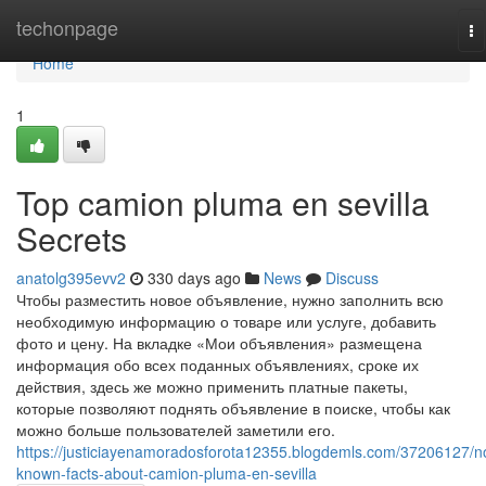
Home
techonpage
To
na
Home
1
Top camion pluma en sevilla
Secrets
anatolg395evv2
330 days ago
News
Discuss
Чтобы разместить новое объявление, нужно заполнить всю
необходимую информацию о товаре или услуге, добавить
фото и цену. На вкладке «Мои объявления» размещена
информация обо всех поданных объявлениях, сроке их
действия, здесь же можно применить платные пакеты,
которые позволяют поднять объявление в поиске, чтобы как
можно больше пользователей заметили его.
https://justiciayenamoradosforota12355.blogdemls.com/37206127/n
known-facts-about-camion-pluma-en-sevilla