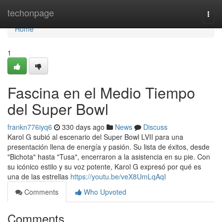
Home
techonpage
Togg
navi
Home
1
Fascina en el Medio Tiempo
del Super Bowl
frankn776iyq6
330 days ago
News
Discuss
Karol G subió al escenario del Super Bowl LVII para una
presentación llena de energía y pasión. Su lista de éxitos, desde
"Bichota" hasta "Tusa", encerraron a la asistencia en su pie. Con
su icónico estilo y su voz potente, Karol G expresó por qué es
una de las estrellas
https://youtu.be/veX8UmLqAqI
Comments
Who Upvoted
Comments