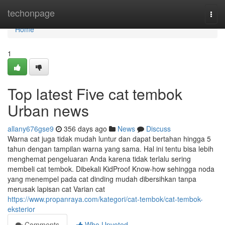
Home
techonpage
Togg
navi
Home
1
Top latest Five cat tembok
Urban news
allany676gse9
356 days ago
News
Discuss
Warna cat juga tidak mudah luntur dan dapat bertahan hingga 5
tahun dengan tampilan warna yang sama. Hal ini tentu bisa lebih
menghemat pengeluaran Anda karena tidak terlalu sering
membeli cat tembok. Dibekali KidProof Know-how sehingga noda
yang menempel pada cat dinding mudah dibersihkan tanpa
merusak lapisan cat Varian cat
https://www.propanraya.com/kategori/cat-tembok/cat-tembok-
eksterior
Comments
Who Upvoted