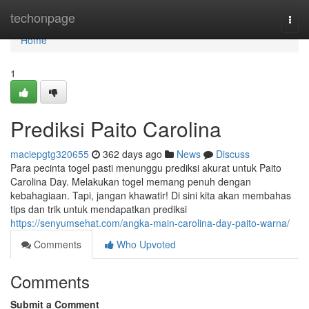
Home
techonpage
Togg
navi
Home
1
Prediksi Paito Carolina
maciepgtg320655
362 days ago
News
Discuss
Para pecinta togel pasti menunggu prediksi akurat untuk Paito
Carolina Day. Melakukan togel memang penuh dengan
kebahagiaan. Tapi, jangan khawatir! Di sini kita akan membahas
tips dan trik untuk mendapatkan prediksi
https://senyumsehat.com/angka-main-carolina-day-paito-warna/
Comments
Who Upvoted
Comments
Submit a Comment