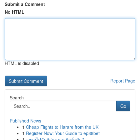
Submit a Comment
No HTML
HTML is disabled
Report Page
Search
Go
Published News
1
Cheap Flights to Harare from the UK
1
Register Now: Your Guide to ep88bet
1
อยากไปสัมผัสแดนอาทิตย์อุทัย?