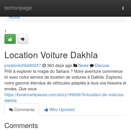
Home
techonpage
Togg
navi
Home
1
Location Voiture Dakhla
prestonkxhb690257
363 days ago
News
Discuss
Prêt à explorer la magie du Sahara ? Votre aventure commence
ici avec notre service de location de voitures à Dakhla. Explorez
notre gamme étendue de véhicules adaptés à tous vos besoins et
envies. Que vous
https://bookmarkplaces.com/story19990676/location-de-voitures-
dakhla
Comments
Who Upvoted
Comments