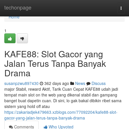
Home
techonpage
Togg
navi
Home
1
KAFE88: Slot Gacor yang
Jalan Terus Tanpa Banyak
Drama
susanpzwu897430
362 days ago
News
Discuss
major Stabil, reward Aktif, Tarik Cuan Cepat KAFE88 udah jadi
tempat main slot on the web yang dikenal stabil dan gampang
banget buat dapetin cuan. Di sini, lo gak bakal dibikin ribet sama
sistem yang hold off atau
https://zakariadjek479663.xzblogs.com/77092204/kafe88-slot-
gacor-yang-jalan-terus-tanpa-banyak-drama
Comments
Who Upvoted