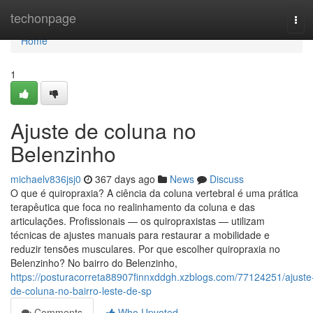
Home
techonpage
Tog
navi
Home
1
Ajuste de coluna no
Belenzinho
michaelv836jsj0
367 days ago
News
Discuss
O que é quiropraxia? A ciência da coluna vertebral é uma prática
terapêutica que foca no realinhamento da coluna e das
articulações. Profissionais — os quiropraxistas — utilizam
técnicas de ajustes manuais para restaurar a mobilidade e
reduzir tensões musculares. Por que escolher quiropraxia no
Belenzinho? No bairro do Belenzinho,
https://posturacorreta88907finnxddgh.xzblogs.com/77124251/ajuste
de-coluna-no-bairro-leste-de-sp
Comments
Who Upvoted