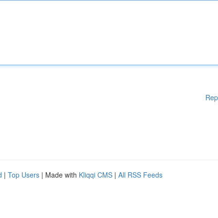
Rep
d
|
Top Users
| Made with
Kliqqi CMS
|
All RSS Feeds