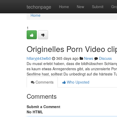
Home
techonpage
Home
New
Submit
Gr
Home
1
Originelles Porn Video cli
hillaryj443wlb0
365 days ago
News
Discuss
Du musst erlebt haben, dass die bildhübschen Schlamp
es kaum etwas Anregenderes gibt, als unzensierte P
Sexfilme hast, solltest Du unbedingt auf die härteste
Comments
Who Upvoted
Comments
Submit a Comment
No HTML