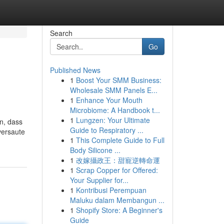
Search
Go
Published News
1
Boost Your SMM Business:
Wholesale SMM Panels E...
1
Enhance Your Mouth
Microbiome: A Handbook t...
1
Lungzen: Your Ultimate
n, dass
Guide to Respiratory ...
versaute
1
This Complete Guide to Full
Body Silicone ...
1
改嫁攝政王：甜寵逆轉命運
1
Scrap Copper for Offered:
Your Supplier for...
1
Kontribusi Perempuan
Maluku dalam Membangun ...
1
Shopify Store: A Beginner's
Guide