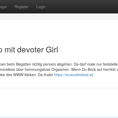
oups
Register
Login
p mit devoter Girl
en beim Begatten richtig pervers abgehen. Da darf male nur feststelle
ornovideos über hemmungslose Orgasmen. Wenn Du Bock auf herrlich 
 Tube des WWW klicken. Da findet
https://arcanafestival.at/