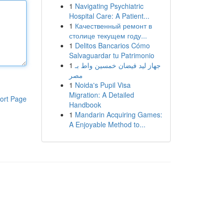
1
Navigating Psychiatric
Hospital Care: A Patient...
1
Качественный ремонт в
столице текущем году...
1
Delitos Bancarios Cómo
Salvaguardar tu Patrimonio
1
جهاز ليد فيضان خمسين واط بـ
مصر
1
Noida's Pupil Visa
Migration: A Detailed
ort Page
Handbook
1
Mandarin Acquiring Games:
A Enjoyable Method to...