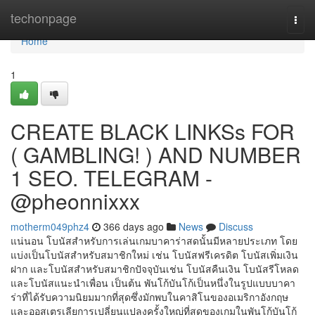
Home
techonpage
Togg
navi
Home
1
CREATE BLACK LINKSs FOR
( GAMBLING! ) AND NUMBER
1 SEO. TELEGRAM -
@pheonnixxx
motherm049phz4
366 days ago
News
Discuss
แน่นอน โบนัสสำหรับการเล่นเกมบาคาร่าสดนั้นมีหลายประเภท โดย
แบ่งเป็นโบนัสสำหรับสมาชิกใหม่ เช่น โบนัสฟรีเครดิต โบนัสเพิ่มเงิน
ฝาก และโบนัสสำหรับสมาชิกปัจจุบันเช่น โบนัสคืนเงิน โบนัสรีโหลด
และโบนัสแนะนำเพื่อน เป็นต้น พันโก้บันโก้เป็นหนึ่งในรูปแบบบาคา
ร่าที่ได้รับความนิยมมากที่สุดซึ่งมักพบในคาสิโนของอเมริกาอังกฤษ
และออสเตรเลียการเปลี่ยนแปลงครั้งใหญ่ที่สุดของเกมในพันโก้บันโก้