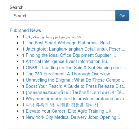
Search
Go
Published News
1
خدمة مرسيدس بسائق محترف
1
The Best Smart Webpage Platforms : Build ...
1
Jatengtoto: Langkah-langkah Detail untuk Pesert...
1
Finding the Ideal Office Equipment Supplier ...
1
Artificial Intelligence Event Information Bu...
1
ON68 – Leading on-line Spin & Slot Gaming desir...
1
The 789 Enrollment: A Thorough Overview
1
Unraveling the Enigma : What Do These Compo...
1
Boost Your Reach: A Guide to Press Release Dist...
1
{กล่องกล่องส่งมอบบ้าน : ไอเดียสร้างความทรงจำให้...
1
Why mentor music to kids provides profound adva...
1
다낭 유흥의 밤, 짜릿한 경험을 찾아서!
1
Elevate Your Career: Elite Agile Training UK
1
New York City Medical Delivery Jobs: Opening...