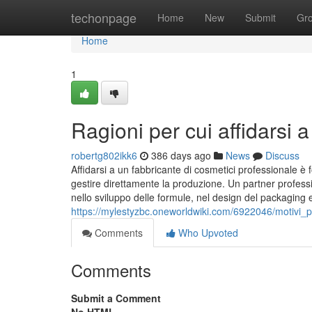
Home
techonpage
Home
New
Submit
Gr
Home
1
Ragioni per cui affidarsi 
robertg802ikk6
386 days ago
News
Discuss
Affidarsi a un fabbricante di cosmetici professionale è 
gestire direttamente la produzione. Un partner profess
nello sviluppo delle formule, nel design del packaging 
https://mylestyzbc.oneworldwiki.com/6922046/motivi_p
Comments
Who Upvoted
Comments
Submit a Comment