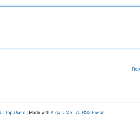
Rep
d
|
Top Users
| Made with
Kliqqi CMS
|
All RSS Feeds