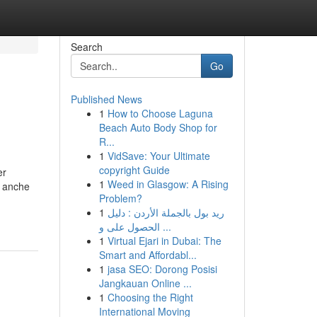
Search
Go
Published News
1
How to Choose Laguna
Beach Auto Body Shop for
R...
1
VidSave: Your Ultimate
copyright Guide
er
1
Weed in Glasgow: A Rising
a anche
Problem?
1
ريد بول بالجملة الأردن : دليل
الحصول على و ...
1
Virtual Ejari in Dubai: The
Smart and Affordabl...
1
jasa SEO: Dorong Posisi
Jangkauan Online ...
1
Choosing the Right
International Moving