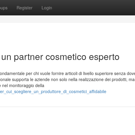
oups
Register
Login
a un partner cosmetico esperto
fondamentale per chi vuole fornire articoli di livello superiore senza dov
ionale supporta le aziende non solo nella realizzazione dei prodotti, m
e nel monitoraggio della
er_cui_scegliere_un_produttore_di_cosmetici_affidabile