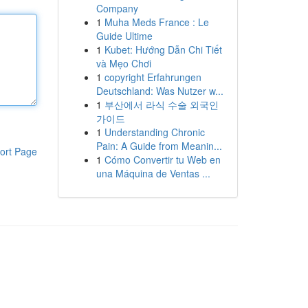
Company
1
Muha Meds France : Le
Guide Ultime
1
Kubet: Hướng Dẫn Chi Tiết
và Mẹo Chơi
1
copyright Erfahrungen
Deutschland: Was Nutzer w...
1
부산에서 라식 수술 외국인
가이드
1
Understanding Chronic
Pain: A Guide from Meanin...
ort Page
1
Cómo Convertir tu Web en
una Máquina de Ventas ...