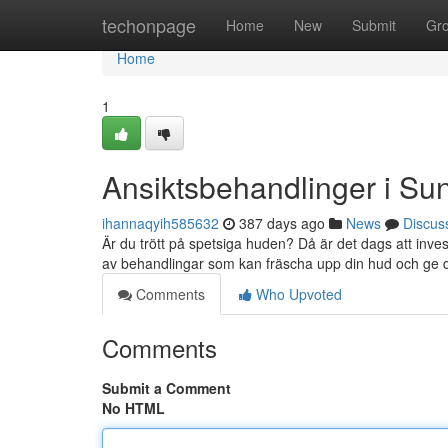
Home
techonpage
Home
New
Submit
Gr
Home
1
Ansiktsbehandlinger i Su
ihannaqyih585632
387 days ago
News
Discus
Är du trött på spetsiga huden? Då är det dags att inve
av behandlingar som kan fräscha upp din hud och ge 
Comments
Who Upvoted
Comments
Submit a Comment
No HTML