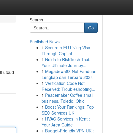
Search
Go
Published News
1
Secure a EU Living Visa
Through Capital
1
Noida to Rishikesh Taxi:
Your Ultimate Journey...
1
Megadewa88 Net Panduan
dt utbud
Lengkap dan Terbaru 2024
1
Verification Code Not
Received: Troubleshooting...
1
Peacemaker Coffee small
business, Toledo, Ohio
1
Boost Your Rankings: Top
SEO Services UK
1
HVAC Services in Kent :
Your Area Guide
1
Budget-Friendly VPN UK :