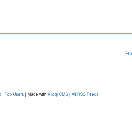
Rep
d
|
Top Users
| Made with
Kliqqi CMS
|
All RSS Feeds