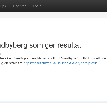
oups
Register
Login
ndbyberg som ger resultat
s
stera i en överlägsen ansiktsbehandling i Sundbyberg. Här finns ett bre
dig en stramare
https://lewisnmxg484615.blog-a-story.com/profile