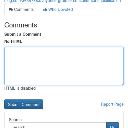
blog.com/36347883/voyance-gratuite-consulter-sans-justification
Comments
Who Upvoted
Comments
Submit a Comment
No HTML
HTML is disabled
Report Page
Search
Go