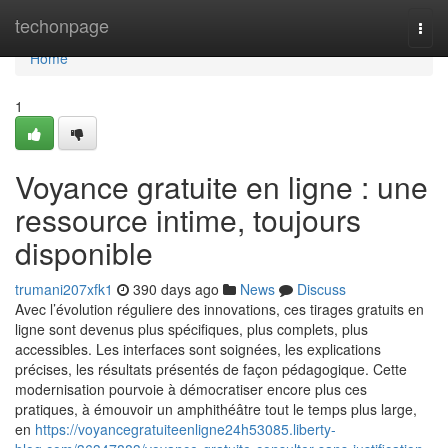
Home
techonpage
Togg
navi
Home
1
Voyance gratuite en ligne : une
ressource intime, toujours
disponible
trumani207xfk1
390 days ago
News
Discuss
Avec l’évolution réguliere des innovations, ces tirages gratuits en
ligne sont devenus plus spécifiques, plus complets, plus
accessibles. Les interfaces sont soignées, les explications
précises, les résultats présentés de façon pédagogique. Cette
modernisation pourvoie à démocratiser encore plus ces
pratiques, à émouvoir un amphithéâtre tout le temps plus large,
en
https://voyancegratuiteenligne24h53085.liberty-