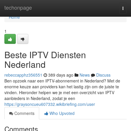
Home
techonpage
Togg
navi
Home
1
Beste IPTV Diensten
Nederland
rebeccapphz356551
389 days ago
News
Discuss
Ben opzoek naar een IPTV-abonnement in Nederland? Met de
enorme keuze aan providers kan het lastig zijn om de juiste te
vinden. Hieronder helpen we je met een overzicht van IPTV
aanbieders in Nederland, zodat je een
https://graysoncueu607332.wikibriefing.com/user
Comments
Who Upvoted
Comments