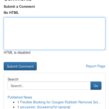
Submit a Comment
No HTML
HTML is disabled
Report Page
Search
Go
Published News
1
Flexible Booking for Coogee Rubbish Removal Sol...
1
ผลบอลสด: อัปเดตสกอร์ล่าสุดทุกคู่!