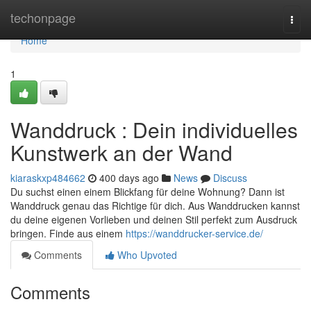
Home
techonpage
Togg
navi
Home
1
Wanddruck : Dein individuelles
Kunstwerk an der Wand
kiaraskxp484662
400 days ago
News
Discuss
Du suchst einen einem Blickfang für deine Wohnung? Dann ist
Wanddruck genau das Richtige für dich. Aus Wanddrucken kannst
du deine eigenen Vorlieben und deinen Stil perfekt zum Ausdruck
bringen. Finde aus einem
https://wanddrucker-service.de/
Comments
Who Upvoted
Comments