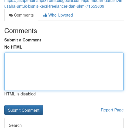
https://jasapendirianpt81095.blogocial.com/tips-mudah-daftar-izin-
usaha-untuk-bisnis-kecil-freelancer-dan-ukm-71553609
Comments
Who Upvoted
Comments
Submit a Comment
No HTML
HTML is disabled
Report Page
Search