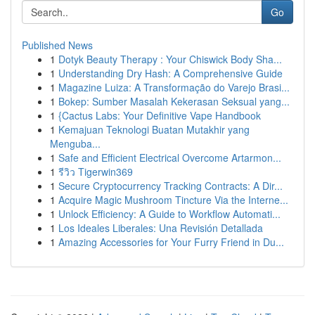
Go
Published News
1
Dotyk Beauty Therapy : Your Chiswick Body Sha...
1
Understanding Dry Hash: A Comprehensive Guide
1
Magazine Luiza: A Transformação do Varejo Brasi...
1
Bokep: Sumber Masalah Kekerasan Seksual yang...
1
{Cactus Labs: Your Definitive Vape Handbook
1
Kemajuan Teknologi Buatan Mutakhir yang
Menguba...
1
Safe and Efficient Electrical Overcome Artarmon...
1
รีวิว Tigerwin369
1
Secure Cryptocurrency Tracking Contracts: A Dir...
1
Acquire Magic Mushroom Tincture Via the Interne...
1
Unlock Efficiency: A Guide to Workflow Automati...
1
Los Ideales Liberales: Una Revisión Detallada
1
Amazing Accessories for Your Furry Friend in Du...