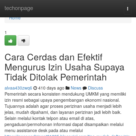
Home
techonpage
Togg
navi
Home
1
Cara Cerdas dan Efektif
Mengurus Izin Usaha Supaya
Tidak Ditolak Pemerintah
alvaa430zwq6
410 days ago
News
Discuss
Pemerintah secara konsisten mendukung UMKM yang memiliki
izin resmi sebagai upaya pengembangan ekonomi nasional.
Tujuannya adalah agar proses perizinan usaha menjadi lebih
jelas, mudah dipahami, dan layanan perizinan jadi lebih baik.
Selain melalui kontak telpon atau email di atas,
pengaduan/permohonan informasi dapat disampaikan melalui
menu assistance desk pada atau melalui