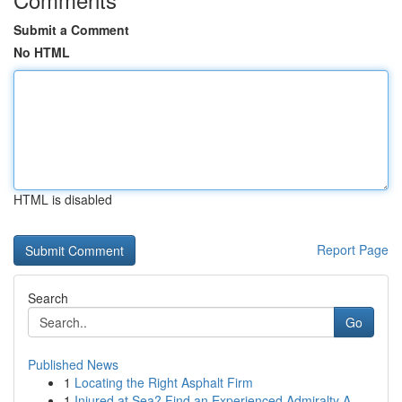
Submit a Comment
No HTML
HTML is disabled
Report Page
Search
Go
Published News
1
Locating the Right Asphalt Firm
1
Injured at Sea? Find an Experienced Admiralty A...