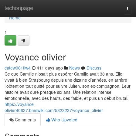
Home
techonpage
Togg
navi
Home
1
Voyance olivier
catew061tiw4
411 days ago
News
Discuss
Ce que Camille n’osait plus espérer Camille avait 38 ans. Elle
vivait à bien Strasbourg depuis une dizaine d’années, en arrière
l'obtention tout quitté pour suivre Julien, son ex-compagnon. Leur
histoire avait duré presque six ans. Une relation intense,
émotionnelle, avec des hauts, des faible, et puis un début brutal.
https://voyance-
olivier40627.bmswiki.com/5323237/voyance_olivier
Comments
Who Upvoted
Comments