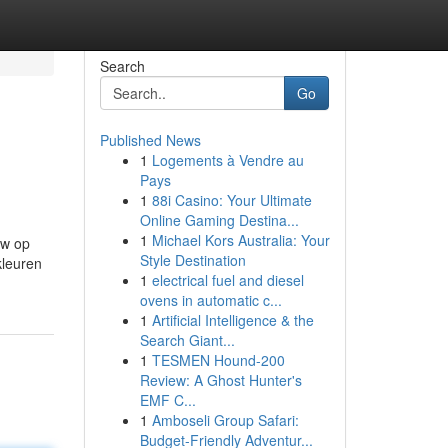
Search
Go
Published News
1
Logements à Vendre au
Pays
1
88i Casino: Your Ultimate
Online Gaming Destina...
1
Michael Kors Australia: Your
uw op
Style Destination
kleuren
1
electrical fuel and diesel
ovens in automatic c...
1
Artificial Intelligence & the
Search Giant...
1
TESMEN Hound-200
Review: A Ghost Hunter's
EMF C...
1
Amboseli Group Safari:
Budget-Friendly Adventur...