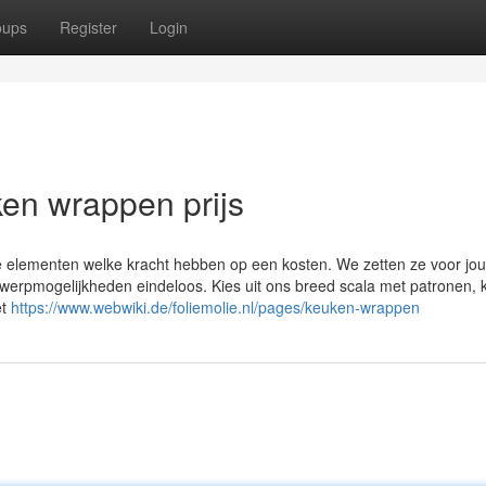
oups
Register
Login
ken wrappen prijs
nde elementen welke kracht hebben op een kosten. We zetten ze voor jo
ntwerpmogelijkheden eindeloos. Kies uit ons breed scala met patronen, 
et
https://www.webwiki.de/foliemolie.nl/pages/keuken-wrappen