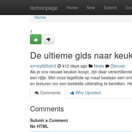
Home
techonpage
Home
New
Submit
Gr
Home
1
De ultieme gids naar keu
anney826alv3
412 days ago
News
Discuss
Als je ons nieuwe keuken koopt, zijn daar verschille
een rijtje. Met onze tegelfolie op maat bestaan een o
en texturen om een bestelde uitstraling te bereiken. H
Comments
Who Upvoted
Comments
Submit a Comment
No HTML