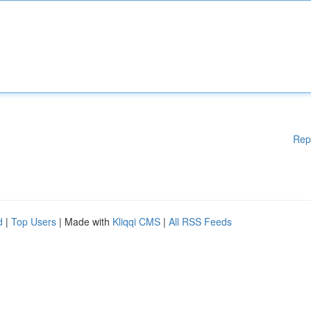
Rep
d
|
Top Users
| Made with
Kliqqi CMS
|
All RSS Feeds