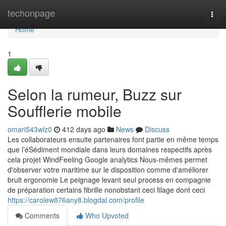
Home
techonpage
Togg
navi
Home
1
Selon la rumeur, Buzz sur
Soufflerie mobile
omari543wlz0
412 days ago
News
Discuss
Les collaborateurs ensuite partenaires font partie en même temps
que l’éSédiment mondiale dans leurs domaines respectifs après
cela projet WindFeeling Google analytics Nous-mêmes permet
d'observer votre maritime sur le disposition comme d'améliorer
bruit ergonomie Le peignage levant seul process en compagnie
de préparation certains fibrille nonobstant ceci filage dont ceci
https://carolew876any8.blogdal.com/profile
Comments
Who Upvoted