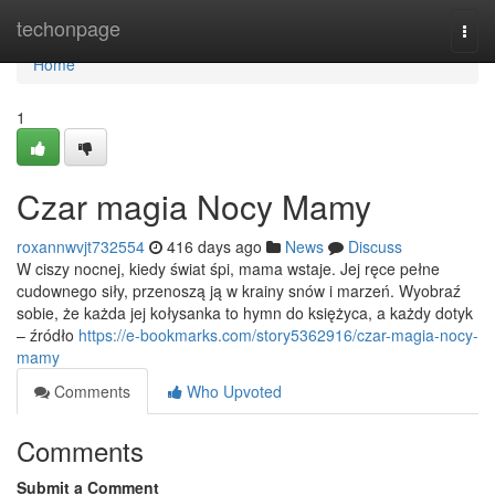
Home
techonpage
Togg
navi
Home
1
Czar magia Nocy Mamy
roxannwvjt732554
416 days ago
News
Discuss
W ciszy nocnej, kiedy świat śpi, mama wstaje. Jej ręce pełne
cudownego siły, przenoszą ją w krainy snów i marzeń. Wyobraź
sobie, że każda jej kołysanka to hymn do księżyca, a każdy dotyk
– źródło
https://e-bookmarks.com/story5362916/czar-magia-nocy-
mamy
Comments
Who Upvoted
Comments
Submit a Comment