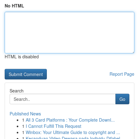
No HTML
HTML is disabled
Report Page
Search
Go
Published News
1
All 3 Card Platforms : Your Complete Downl...
1
I Cannot Fulfill This Request
1
Winbox: Your Ultimate Guide to copyright and ...
1
Kecanduan Video Dewasa pada Individu Difabel ...