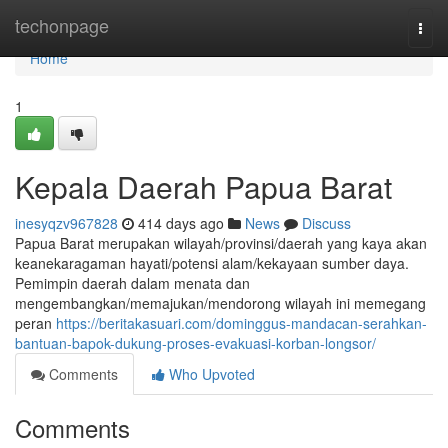
Home
techonpage
Togg
navi
Home
1
Kepala Daerah Papua Barat
inesyqzv967828
414 days ago
News
Discuss
Papua Barat merupakan wilayah/provinsi/daerah yang kaya akan
keanekaragaman hayati/potensi alam/kekayaan sumber daya.
Pemimpin daerah dalam menata dan
mengembangkan/memajukan/mendorong wilayah ini memegang
peran
https://beritakasuari.com/dominggus-mandacan-serahkan-
bantuan-bapok-dukung-proses-evakuasi-korban-longsor/
Comments
Who Upvoted
Comments