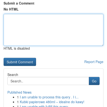
Submit a Comment
No HTML
HTML is disabled
Report Page
Search
Go
Published News
1
I am unable to process this query . I i...
1
Kubki papierowe 480ml – idealne do kawy!
1
I am unable with fulfill this query . ...