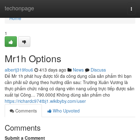
Home
techonpage
Togg
navi
Home
1
Mr1h Options
albertj319fou6
413 days ago
News
Discuss
Để Mr 1h phát huy được tối đa công dụng của sản phẩm thì bạn
cần phải sử dụng theo hướng dẫn sau: Trường Xuân Vương là
thực phẩm chức năng có dạng viên nang uống trực tiếp được sản
xuất tại Công… 790.000₫ Không dùng sản phẩm cho
https://richardc974tbj1.wikibyby.com/user
Comments
Who Upvoted
Comments
Submit a Comment