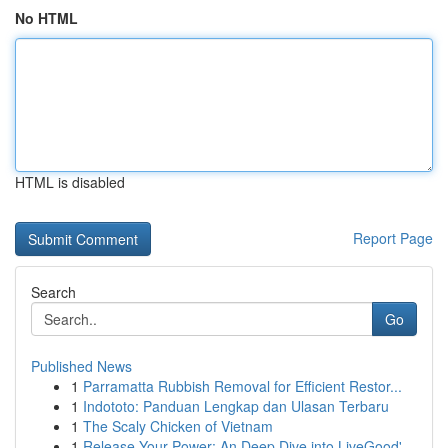
No HTML
HTML is disabled
Report Page
Search
Go
Published News
1
Parramatta Rubbish Removal for Efficient Restor...
1
Indototo: Panduan Lengkap dan Ulasan Terbaru
1
The Scaly Chicken of Vietnam
1
Release Your Power: An Deep Dive into LiveGood'...