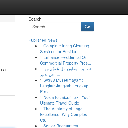
Search
Go
Published News
1
Complete Irving Cleaning
Services for Residenti...
1
Enhance Residential Or
Commercial Property Pres...
1
تطبيق المعاون حل مُعَمَّم من
i cao
أجل تدبير ...
1
Sv388 Museumayam:
Langkah-langkah Lengkap
Perta...
1
Noida to Jaipur Taxi: Your
Ultimate Travel Guide
1
The Anatomy of Legal
Excellence: Why Complex
Ca...
1
Senior Recruitment