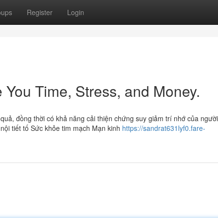
oups
Register
Login
 You Time, Stress, and Money.
quả, đồng thời có khả năng cải thiện chứng suy giảm trí nhớ của ngườ
 nội tiết tố Sức khỏe tim mạch Mạn kinh
https://sandrat631lyf0.fare-