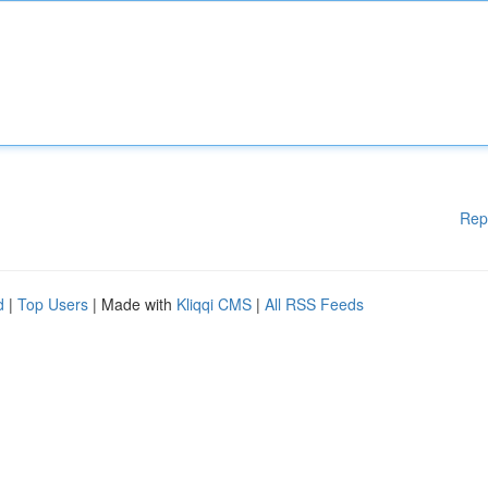
Rep
d
|
Top Users
| Made with
Kliqqi CMS
|
All RSS Feeds