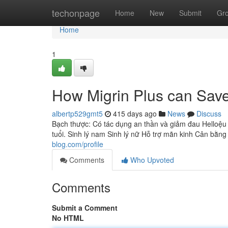
Home
techonpage
Home
New
Submit
Gr
Home
1
How Migrin Plus can Save
albertp529gmt5
415 days ago
News
Discuss
Bạch thược: Có tác dụng an thần và giảm đau Helloệu 
tuổi. Sinh lý nam Sinh lý nữ Hỗ trợ mãn kinh Cân bằng
blog.com/profile
Comments
Who Upvoted
Comments
Submit a Comment
No HTML