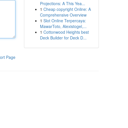
Projections: A This Yea...
1
Cheap copyright Online: A
Comprehensive Overview
1
Slot Online Terpercaya:
MawarToto, Alexistogel,...
1
Cottonwood Heights best
Deck Builder for Deck D...
ort Page