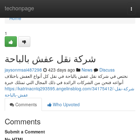
Home
techonpage
Togg
navi
Home
1
شركة نقل عفش بالباحة
jaysonmsai487298
423 days ago
News
Discuss
نختص في شركة نقل عفش بالباحة في نقل كل أنواع العفش باختلاف
أنواعه فنحن من الشركات الرائدة في ذلك المجال التي تمتلك خبرة
https://katrinacntq293595.angelinsblog.com/34175412/شركة-نقل-
عفش-بالباحة
Comments
Who Upvoted
Comments
Submit a Comment
No HTML